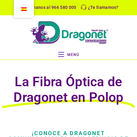
Llámanos al 966 580 000
¿Te llamamos?
MENÚ
La Fibra Óptica de
Dragonet en Polop
¡CONOCE A DRAGONET