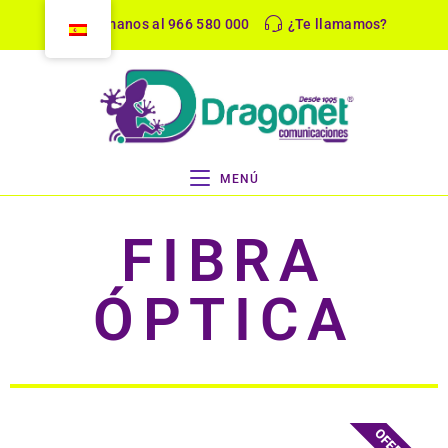
Llámanos al 966 580 000
¿Te llamamos?
MENÚ
FIBRA
ÓPTICA