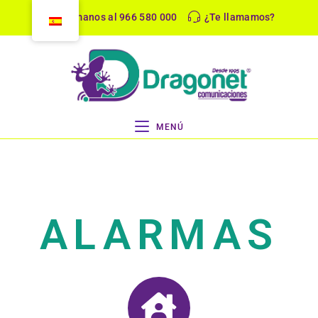
Llámanos al 966 580 000
¿Te llamamos?
MENÚ
ALARMAS