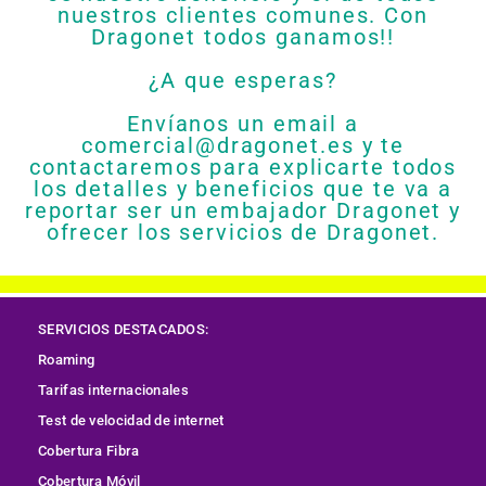
nuestros clientes comunes. Con
Dragonet todos ganamos!!
¿A que esperas?
Envíanos un email a
comercial@dragonet.es y te
contactaremos para explicarte todos
los detalles y beneficios que te va a
reportar ser un embajador Dragonet y
ofrecer los servicios de Dragonet.
SERVICIOS DESTACADOS:
Roaming
Tarifas internacionales
Test de velocidad de internet
Cobertura
Fibra
Cobertura Móvil