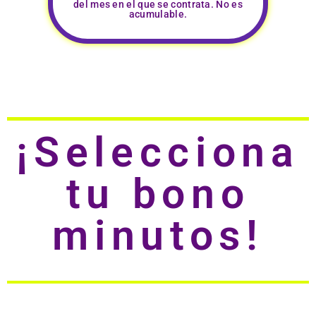
del mes en el que se contrata. No es
acumulable.
¡Selecciona
tu bono
minutos!