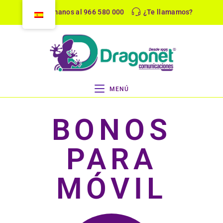
Llámanos al 966 580 000
¿Te llamamos?
MENÚ
BONOS
PARA
MÓVIL